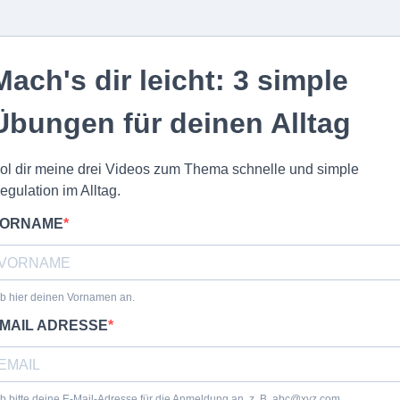
Mach's dir leicht: 3 simple
Übungen für deinen Alltag
ol dir meine drei Videos zum Thema schnelle und simple
egulation im Alltag.
ORNAME
b hier deinen Vornamen an.
MAIL ADRESSE
b bitte deine E-Mail-Adresse für die Anmeldung an, z. B.
abc@xyz.com
.